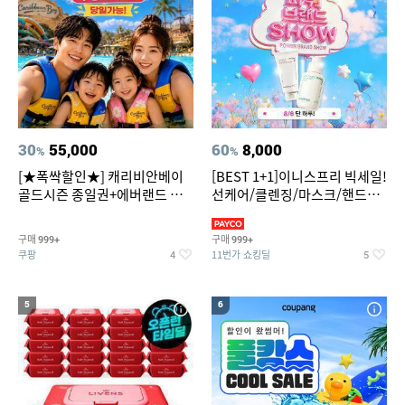
30
55,000
60
8,000
%
%
[★폭싹할인★] 캐리비안베이
[BEST 1+1]이니스프리 빅세일!
골드시즌 종일권+에버랜드 오
선케어/클렌징/마스크/핸드크
후권 대소공통
림/레티놀/PDRN/비타C/그린
구매
구매
999+
999+
쿠팡
11번가 쇼킹딜
4
5
5
6