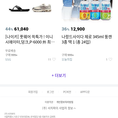
44
61,040
36
12,900
%
%
[나이키] 풋웨어 쓱특가 ! 이니
나랑드사이다 제로 345ml 뚱캔
시에이터,덩크,P-6000 外 최대
3종 택 1 (총 24입)
~50% SALE
무료배송
구매
구매
999+
999+
SSG
오늘의집
11
1
+ 더보기
회원가입
로그인
PC버전
APP다운
이용약관
개인정보처리방침
(주) 서치파이 사업자 정보
(주)서치파이
서울특별시 서초구 반포대로88, 반석빌딩 5층 대표이사 김태묵