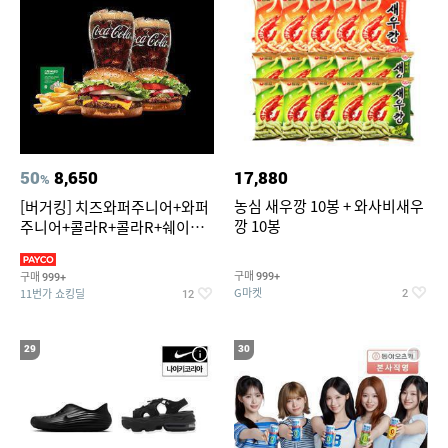
50
8,650
17,880
%
농심 새우깡 10봉 + 와사비새우
[버거킹] 치즈와퍼주니어+와퍼
깡 10봉
주니어+콜라R+콜라R+쉐이킹
프라이 스윗어니언
구매
구매
999+
999+
G마켓
11번가 쇼킹딜
2
12
29
30