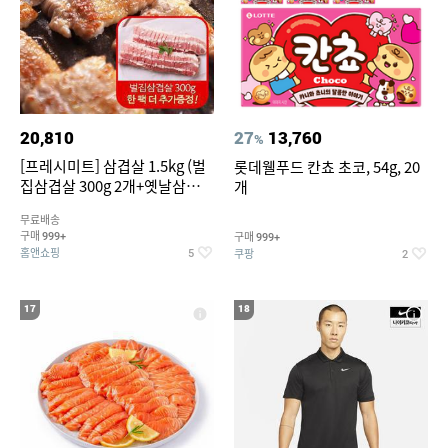
20,810
27
13,760
%
[프레시미트] 삼겹살 1.5kg (벌
롯데웰푸드 칸쵸 초코, 54g, 20
집삼겹살 300g 2개+옛날삼겹살
개
300g 2개+벌집삼겹살300g한
무료배송
팩 추가증정)
구매
구매
999+
999+
홈앤쇼핑
쿠팡
5
2
17
18