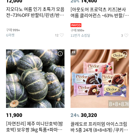
12,000
20
14,400
%
지오다노 여름 인기 초특가 모음
[아웃도어 프로덕츠 키즈]본사
전~73%OFF 반팔티/린넨/반바
여름 클리어런스 ~63% 반팔/반
지 외
바지/수영복
구매
구매
999+
999+
G마켓
11번가 쇼킹딜
12
3
21
22
11,900
24
30,320
%
[자연진리] 제주 미니단호박(밤
끌레도르 프리미엄 아이스크림
호박) 보우짱 3kg 특품+파마산
바 5종 24개 (8+8+8개) /쿠키앤