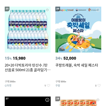
25
26
15
15,980
34
52,000
%
%
20+20 더빅토리아 탄산수 /탄
쿠팡트래블, 숙박 세일 페스타
산음료 500ml 21종 골라담기
(총 2박스/분리배송)
구매
구매
999+
999+
G마켓
쿠팡
9
8
27
28