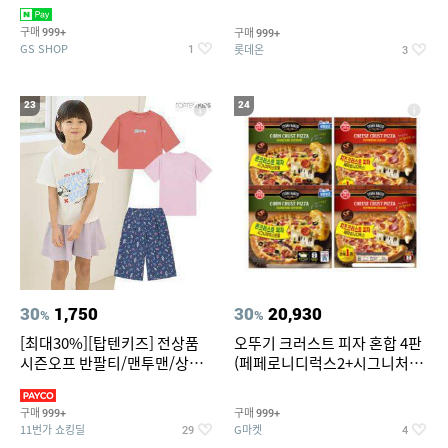
치즈 증정
크림/베리믹스/헤이즐넛초코
구매
구매
999+
999+
GS SHOP
롯데온
1
3
23
24
30
1,750
30
20,930
%
%
[최대30%][탑텐키즈] 전상품
오뚜기 크러스트 피자 혼합 4판
시즌오프 반팔티/맨투맨/상하
(페페로니디럭스2+시그니처익
복/레깅스 외 100종
스트림2)
구매
구매
999+
999+
11번가 쇼킹딜
G마켓
29
4