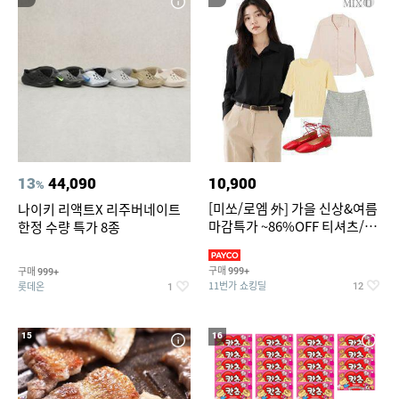
13
44,090
10,900
%
[미쏘/로엠 外] 가을 신상&여름
나이키 리액트X 리주버네이트
마감특가 ~86%OFF 티셔츠/슬
한정 수량 특가 8종
랙스/원피스/니트/블라우스
구매
구매
999+
999+
11번가 쇼킹딜
롯데온
12
1
15
16