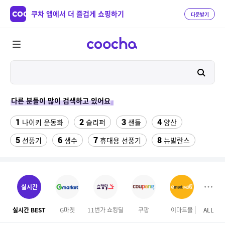
쿠차 앱에서 더 즐겁게 쇼핑하기
다운받기
다른 분들이 많이 검색하고 있어요
1
2
3
4
나이키 운동화
슬리퍼
샌들
양산
5
6
7
8
선풍기
생수
휴대용 선풍기
뉴발란스
9
10
11
Benz S600
여성실내수영복
중고음료수냉장고
12
13
14
라인댄스옷
hid 전조등
구혜선
실시간
15
16
17
미니 탁상용 선풍기
무대의상
업소용 가림막
실시간 BEST
G마켓
11번가 쇼킹딜
쿠팡
이마트몰
ALL
하이
18
19
20
다마고치파라다이스
더뉴 아반떼ad
전기롤