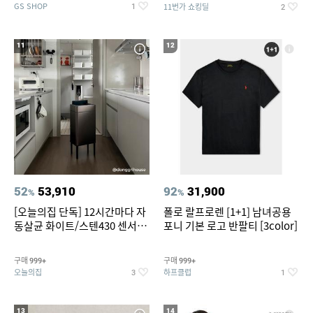
GS SHOP
11번가 쇼킹딜
1
2
11
12
52
53,910
92
31,900
%
%
[오늘의집 단독] 12시간마다 자
폴로 랄프로렌 [1+1] 남녀공용
동살균 화이트/스텐430 센서휴
포니 기본 로고 반팔티 [3color]
지통 20L/30L
구매
구매
999+
999+
오늘의집
하프클럽
3
1
13
14