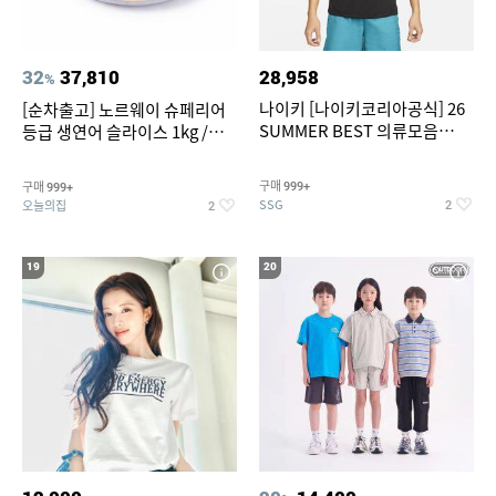
32
37,810
28,958
%
나이키 [나이키코리아공식] 26
[순차출고] 노르웨이 슈페리어
SUMMER BEST 의류모음
등급 생연어 슬라이스 1kg /
~55% SALE
500g / 300g 항공직송
구매
구매
999+
999+
SSG
오늘의집
2
2
19
20