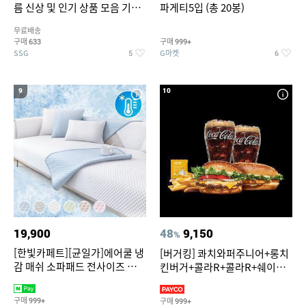
름 신상 및 인기 상품 모음 기획
파게티5입 (총 20봉)
전 최대 77% SALE
무료배송
구매
구매
633
999+
SSG
G마켓
5
6
9
10
19,900
48
9,150
%
[한빛카페트][균일가]에어쿨 냉
[버거킹] 콰치와퍼주니어+롱치
감 매쉬 소파패드 전사이즈 균일
킨버거+콜라R+콜라R+쉐이킹
가
프라이 구운갈릭
구매
구매
999+
999+