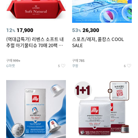
12
17,900
53
26,300
%
%
(역대급특가) 리벤스 소프트 내
스포츠/레저, 풀캉스 COOL
추럴 아기물티슈 70매 20팩 캡
SALE
형 / 70gsm 고평량
구매
구매
999+
785
G마켓
쿠팡
5
6