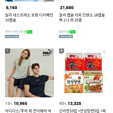
6,160
21,600
일리 네스프레소 호환 디카페인
일리 캡슐 커피 인텐소 18캡슐
10캡슐
팩 1+1 외 25종
하우스커피 본점
일리야
7
8
15
10,965
40
13,320
%
%
아디다스/푸마 외 언더웨어 여
신라면10입 +안성탕면5입 +짜