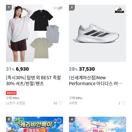
1
2
31
6,930
28
37,530
%
%
[즉시30%] 탑텐 외 BEST 즉할
(신세계마산점)New
30% 셔츠/반팔/팬츠
Performance 아디다스 러닝화
듀라모 SL2
구매
구매
999+
999+
11번가 쇼킹딜
G마켓
62
2
3
4