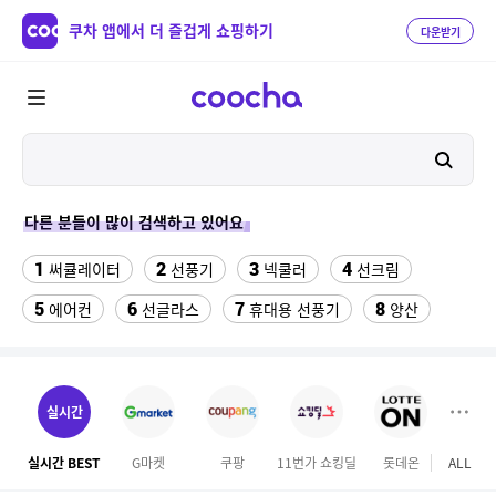
쿠차 앱에서 더 즐겁게 쇼핑하기
다운받기
다른 분들이 많이 검색하고 있어요
1
2
3
4
써큘레이터
선풍기
넥쿨러
선크림
5
6
7
8
에어컨
선글라스
휴대용 선풍기
양산
9
10
11
치약
여성댄스복
가정용 인형뽑기기계
12
13
팔찌부자재
여자라인 댄스복
실시간
14
15
16
롯데월드 자유이용권
라인댄스옷
엄마옷
실시간 BEST
G마켓
쿠팡
11번가 쇼킹딜
롯데온
ALL
이마
17
18
19
엘칸토
kfc
슬리퍼