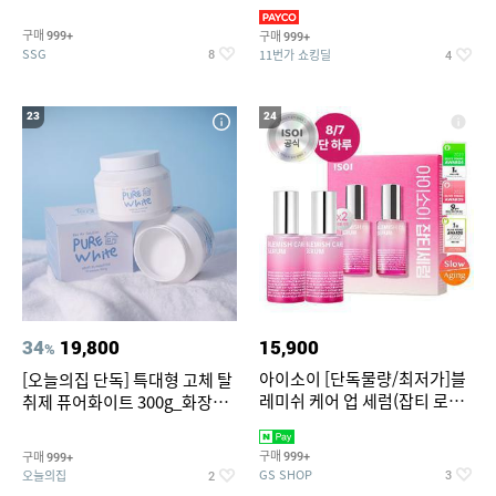
~
3,390원~/상하복/래쉬가드/수
영복/티셔츠/
구매
구매
999+
999+
SSG
11번가 쇼킹딜
8
4
23
24
34
19,800
15,900
%
아이소이 [단독물량/최저가]블
[오늘의집 단독] 특대형 고체 탈
레미쉬 케어 업 세럼(잡티 로즈
취제 퓨어화이트 300g_화장실
세럼) 20ml 더블기획 (사용기한
탈취제 담배냄새제거 거실탈취
2027-04-24)
구매
구매
999+
999+
GS SHOP
오늘의집
3
2