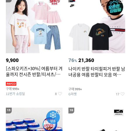
9,900
76
21,360
%
[스파오키즈+30%] 여름부터 겨
나이키 반팔 타미힐피거 반팔 남
울까지 전시즌 반팔/티셔츠/셋
녀공용 여름 반팔티 모음 여름
업/원피스/팬츠/아우트 外
반팔티 기간한정 특가
구매
구매
999+
999+
11번가 쇼킹딜
G마켓
8
17
15
16