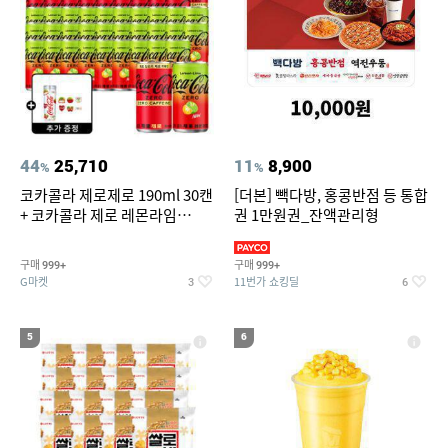
44
25,710
11
8,900
%
%
코카콜라 제로제로 190ml 30캔
[더본] 빽다방, 홍콩반점 등 통합
+ 코카콜라 제로 레몬라임
권 1만원권_잔액관리형
190ml 30캔 + (증정) 콜드컵+스
티커 세트
구매
구매
999+
999+
G마켓
11번가 쇼킹딜
3
6
5
6