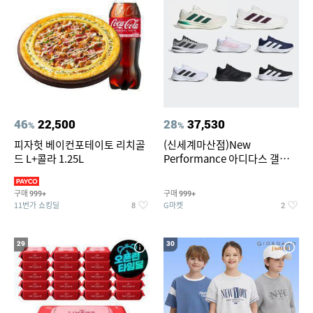
46
22,500
28
37,530
%
%
피자헛 베이컨포테이토 리치골
(신세계마산점)New
드 L+콜라 1.25L
Performance 아디다스 갤럭시
런 7종 택 1
구매
구매
999+
999+
11번가 쇼킹딜
G마켓
8
2
29
30