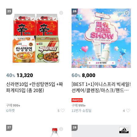
25
26
40
13,320
60
8,000
%
%
신라면10입 +안성탕면5입 +짜
[BEST 1+1]이니스프리 빅세일!
파게티5입 (총 20봉)
선케어/클렌징/마스크/핸드크
림/레티놀/PDRN/비타C/그린
구매
구매
999+
999+
G마켓
11번가 쇼킹딜
5
4
27
28