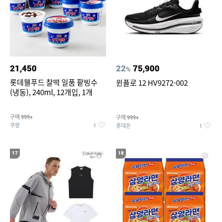
21,450
22
75,900
%
롯데웰푸드 찰떡 일품 팥빙수
윈플로 12 HV9272-002
(냉동), 240ml, 12개입, 1개
구매
구매
999+
999+
쿠팡
롯데온
1
1
17
18