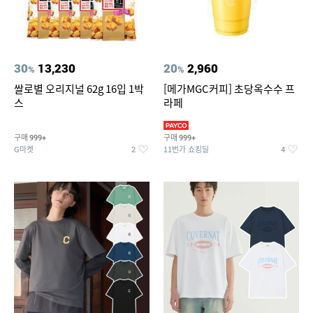
30
13,230
20
2,960
%
%
쌀로별 오리지널 62g 16입 1박
[메가MGC커피] 초당옥수수 프
스
라페
구매
구매
999+
999+
G마켓
11번가 쇼킹딜
2
4