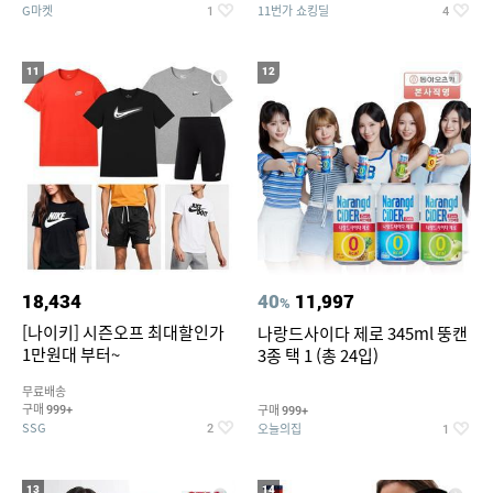
G마켓
11번가 쇼킹딜
1
4
11
12
18,434
40
11,997
%
[나이키] 시즌오프 최대할인가
나랑드사이다 제로 345ml 뚱캔
1만원대 부터~
3종 택 1 (총 24입)
무료배송
구매
구매
999+
999+
SSG
오늘의집
2
1
13
14