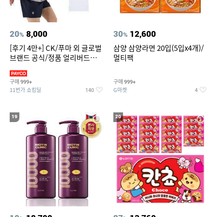
20
8,000
30
12,600
%
%
[후기 4만+] CK/푸마 외 글로벌
삼양 삼양라면 20입(5입x4개)/
브랜드 공식/정품 얼리버드
멀티팩
~94%
구매
구매
999+
999+
11번가 쇼킹딜
G마켓
140
4
19
20