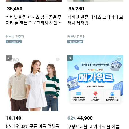
36,450
35,280
커버낫 반팔 티셔츠 남녀공용 무
커버낫 반팔 티셔츠 그래픽티 브
지티 쿨 코튼 C 로고티셔츠 단체
러시 레터링
티
커버낫 전주점
커버낫 전주점
7
8
10,140
62
44,900
%
(스파오)32%쿠폰 여름 막차특
쿠팡트래블, 메가위크 올 여름