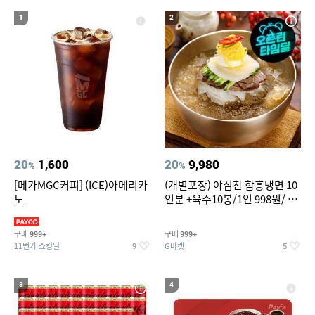
20
성인용세발자전거중고
1
2
20
1,600
20
9,980
%
%
[메가MGC커피] (ICE)아메리카
(개별포장) 야심찬 함흥냉면 10
노
인분 +육수10봉/1인 998원/ 머
리가 쨍하게 시원한 냉면
구매
구매
999+
999+
11번가 쇼킹딜
G마켓
9
5
3
4