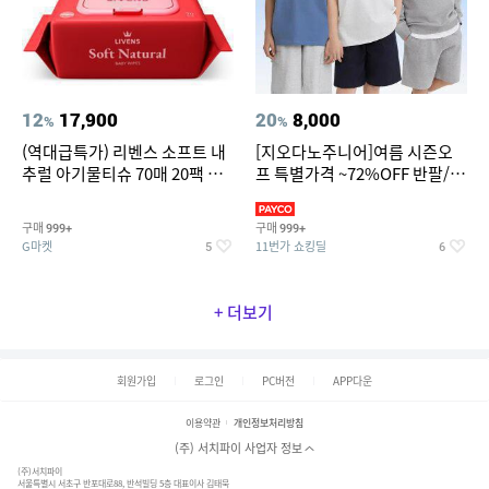
12
17,900
20
8,000
%
%
(역대급특가) 리벤스 소프트 내
[지오다노주니어]여름 시즌오
추럴 아기물티슈 70매 20팩 캡
프 특별가격 ~72%OFF 반팔/반
형 / 70gsm 고평량
바지/기능성 등
구매
구매
999+
999+
G마켓
11번가 쇼킹딜
5
6
+ 더보기
회원가입
로그인
PC버전
APP다운
이용약관
개인정보처리방침
(주) 서치파이 사업자 정보
(주)서치파이
서울특별시 서초구 반포대로88, 반석빌딩 5층 대표이사 김태묵