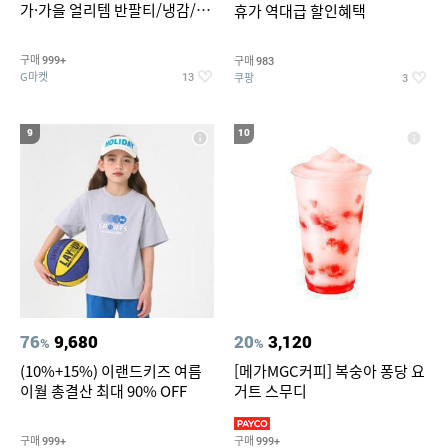
가·가을 얼리템 반팔티/냉감/반
휴가 역대급 할인혜택
바지/린넨/맨투맨/슬랙스/가디
건 외 ~74%OFF
구매
구매
999+
983
G마켓
쿠팡
13
3
9
10
76
9,680
20
3,120
%
%
(10%+15%) 이랜드키즈 여름
[메가MGC커피] 복숭아 퐁당 요
이월 총결산 최대 90% OFF
거트 스무디
구매
구매
999+
999+