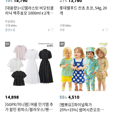
10
18,790
27
13,760
%
%
[대용량1+1]엘라스틴 비오틴클
롯데웰푸드 칸쵸 초코, 54g, 20
리닉 맥주효모 1000ml x 2개
개
(샴푸/컨디셔너 택1)
무료배송
구매
구매
999+
999+
홈앤쇼핑
쿠팡
3
2
21
22
14,898
55
4,510
%
[GGPX/미니멈] 여름 인기템 추
[삠뽀요][파이널특가
가 할인 원피스/블라우스/팬츠
25%+15%] 썸머시즌오프