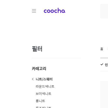
COOCHA
필터
홈
인
카테고리
니트/스웨터
라운드넥니트
브이넥니트
롱니트