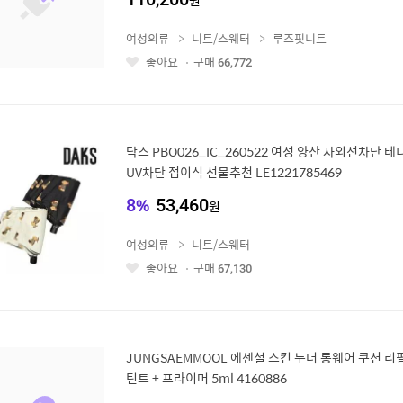
원
여성의류
니트/스웨터
루즈핏니트
좋아요
구매
66,772
좋
아
요
닥스 PBO026_IC_260522 여성 양산 자외선차단 
UV차단 접이식 선물추천 LE1221785469
8
%
53,460
원
여성의류
니트/스웨터
좋아요
구매
67,130
좋
아
요
JUNGSAEMMOOL 에센셜 스킨 누더 롱웨어 쿠션 
틴트 + 프라이머 5ml 4160886