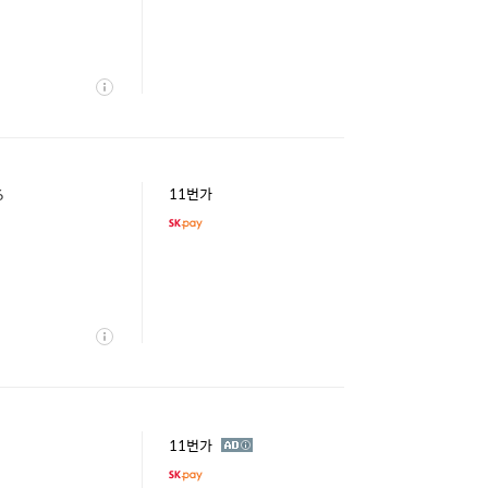
상
세
6
11번가
상
세
광
11번가
고