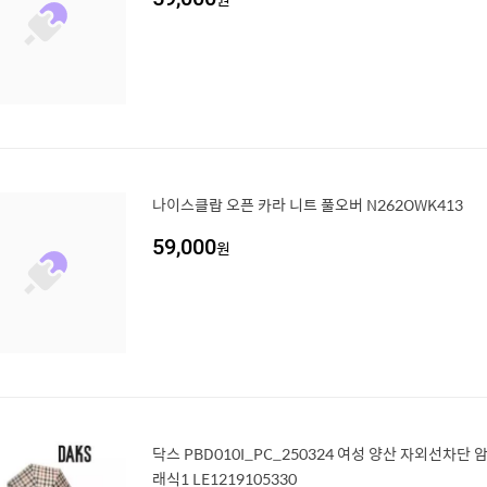
나이스클랍 오픈 카라 니트 풀오버 N262OWK413
59,000
원
닥스 PBD010I_PC_250324 여성 양산 자외선차단 
래식1 LE1219105330