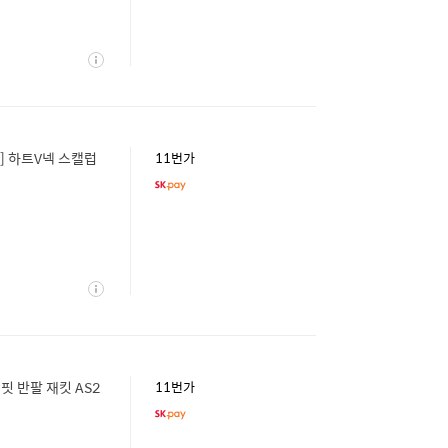
상
세
L] 하트V넥 스캘럽
11번가
상
세
핏 반팔 재킷 AS2
11번가