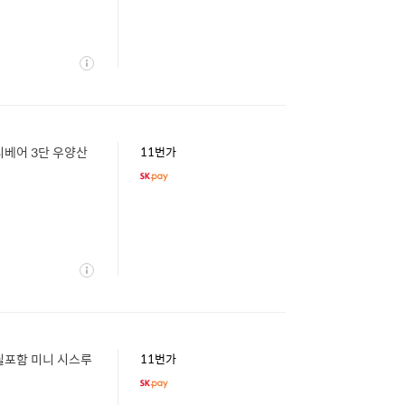
상
세
테디베어 3단 우양산
11번가
상
세
리필포함 미니 시스루
11번가