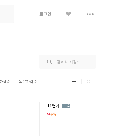
좋
더
로그인
아
보
요
기
리
그
가격순
높은가격순
스
리
트
드
형
형
광
11번가
고