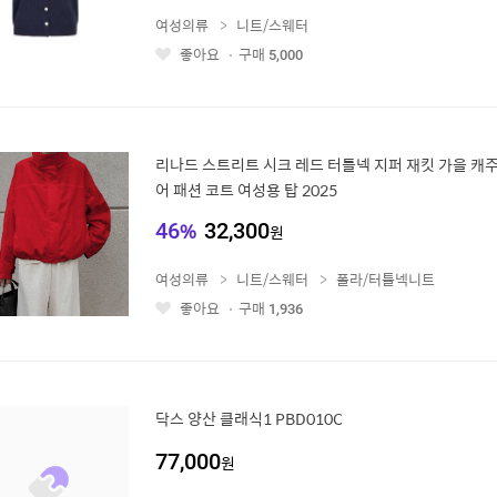
여성의류
니트/스웨터
좋아요
구매
5,000
좋
아
요
리나드 스트리트 시크 레드 터틀넥 지퍼 재킷 가을 캐
어 패션 코트 여성용 탑 2025
46
%
32,300
원
여성의류
니트/스웨터
폴라/터틀넥니트
좋아요
구매
1,936
좋
아
요
닥스 양산 클래식1 PBD010C
77,000
원