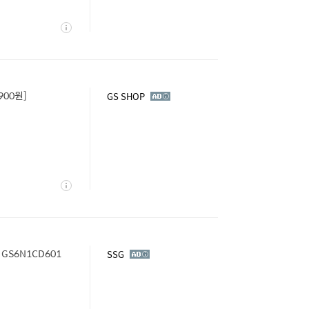
상
세
900원]
광
GS SHOP
고
상
세
S6N1CD601
광
SSG
고