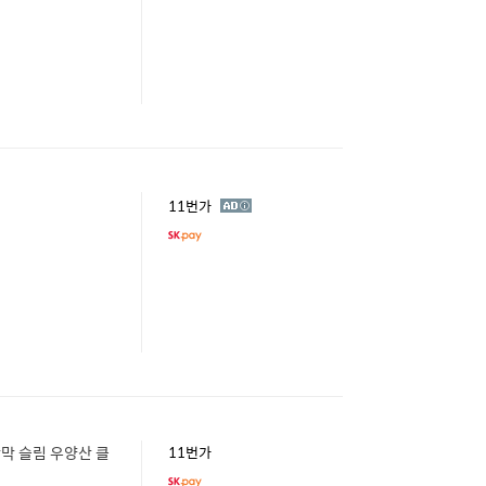
광
11번가
고
암막 슬림 우양산 클
11번가