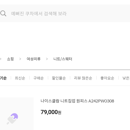
쇼핑
여성의류
니트/스웨터
기순
최신순
구매순
할인율순
리뷰 많은순
좋아요순
낮은
나이스클랍 니트집업 원피스 A242PWO308
79,000
원