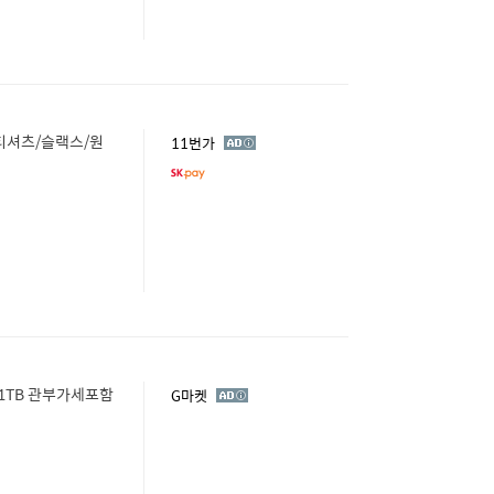
 티셔츠/슬랙스/원
광
11번가
고
/ 1TB 관부가세포함
광
G마켓
고