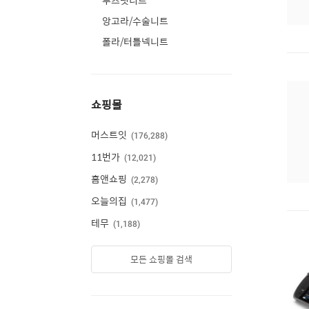
루즈핏니트
앙고라/수술니트
폴라/터틀넥니트
쇼핑몰
머스트잇
176,288
11번가
12,021
홈앤쇼핑
2,278
오늘의집
1,477
테무
1,188
모든 쇼핑몰 검색