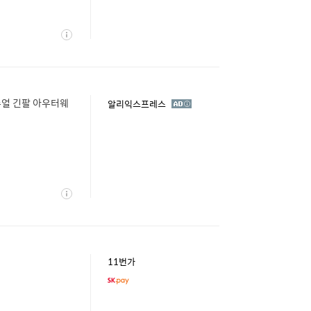
상
세
주얼 긴팔 아우터웨
광
알리익스프레스
고
상
세
11번가