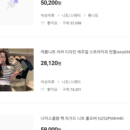
50,200
원
여성의류
니트/스웨터
롱니트
좋아요
구매
37,058
좋
아
요
여름니트 카라 디자인 캐주얼 스트라이프 반팔wxy69
28,120
원
여성의류
니트/스웨터
좋아요
구매
74,351
좋
아
요
나이스클랍 백 자가드 니트 풀오버 N252PWK440
59,000
원