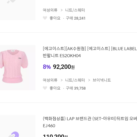
여성의류
니트/스웨터
좋아요
구매
28,241
좋
아
요
[에고이스트][AK수원점] [에고이스트] [BLUE LABE
반팔니트 ES2OKH04
8
%
92,200
원
여성의류
니트/스웨터
브이넥니트
좋아요
구매
39,758
좋
아
요
(백화점상품) LAP 브랜드관 (SET-아우터)뒤트임 오버
EJ460
110,200