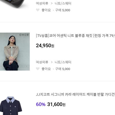
여성의류
니트/스웨터
좋아요
구매
5,000
좋
아
요
[TV상품]코어 어센틱 니트 블루종 재킷 [런칭 가격 79,
24,950
원
여성의류
니트/스웨터
좋아요
구매
5,000
좋
아
요
JJ지고트 시그니처 카라 레이어드 케이블 반팔 가디건 G
60
%
31,600
원