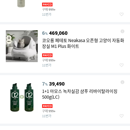
구매
999+
11번가
6
469,060
%
코오롱 페테토 Neakasa 오픈형 고양이 자동화
장실 M1 Plus 화이트
구매
999+
11번가
7
39,490
%
1+1 아모스 녹차실감 샴푸 리바이탈라이징
500g(LC)
구매
999+
11번가