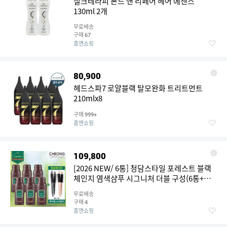
실크테라피 본드 앤 리페어 헤어 에센스
130ml 2개
무료배송
구매
67
홈앤쇼핑
80,900
헤드스파7 로얄블랙 탈모완화 트리트먼트
210mlx8
구매
999+
홈앤쇼핑
109,800
[2026 NEW/ 6통] 청담스타일 포레스트 블랙
체인지 염색샴푸 시그니처 더블 구성(6통+고
데기)
무료배송
구매
4
홈앤쇼핑