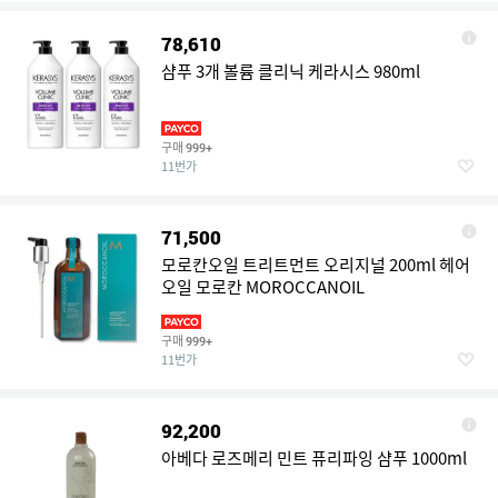
78,610
샴푸 3개 볼륨 클리닉 케라시스 980ml
구매
999+
11번가
71,500
모로칸오일 트리트먼트 오리지널 200ml 헤어
오일 모로칸 MOROCCANOIL
구매
999+
11번가
92,200
아베다 로즈메리 민트 퓨리파잉 샴푸 1000ml