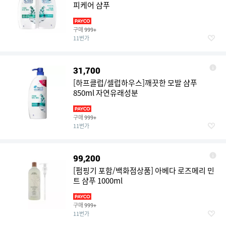
피케어 샴푸
구매
999+
11번가
31,700
[하프클럽/셀럽하우스]깨끗한 모발 샴푸
850ml 자연유래성분
구매
999+
11번가
99,200
[펌핑기 포함/백화점상품] 아베다 로즈메리 민
트 샴푸 1000ml
구매
999+
11번가