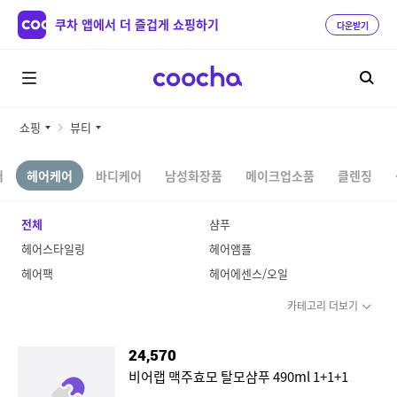
쿠차 앱에서 더 즐겁게 쇼핑하기
다운받기
쇼핑
뷰티
어
헤어케어
바디케어
남성화장품
메이크업소품
클렌징
전체
샴푸
헤어스타일링
헤어앰플
헤어팩
헤어에센스/오일
카테고리 더보기
24,570
비어랩 맥주효모 탈모샴푸 490ml 1+1+1