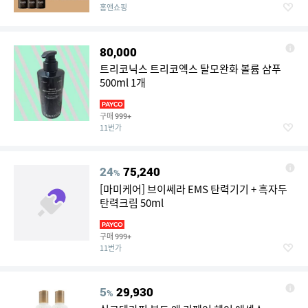
홈앤쇼핑
80,000
트리코닉스 트리코엑스 탈모완화 볼륨 샴푸
500ml 1개
구매
999+
11번가
24
75,240
%
[마미케어] 브이쎄라 EMS 탄력기기 + 흑자두
탄력크림 50ml
구매
999+
11번가
5
29,930
%