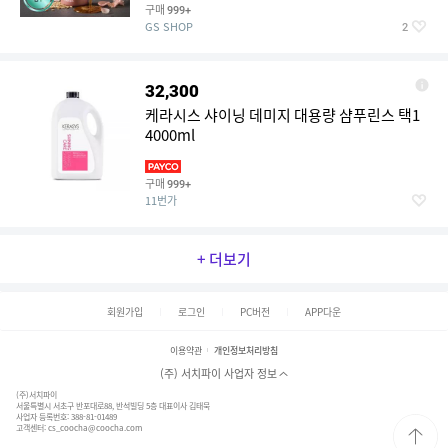
구매
999+
GS SHOP
2
32,300
케라시스 샤이닝 데미지 대용량 샴푸린스 택1
4000ml
구매
999+
11번가
+ 더보기
회원가입
로그인
PC버전
APP다운
이용약관
개인정보처리방침
(주) 서치파이 사업자 정보
(주)서치파이
서울특별시 서초구 반포대로88, 반석빌딩 5층 대표이사 김태묵
사업자 등록번호: 388-81-01489
고객센터:
cs_coocha@coocha.com