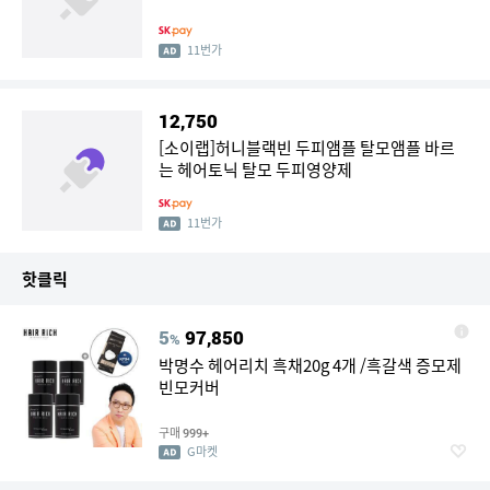
11번가
12,750
[소이랩]허니블랙빈 두피앰플 탈모앰플 바르
는 헤어토닉 탈모 두피영양제
11번가
핫클릭
5
97,850
%
박명수 헤어리치 흑채20g 4개 /흑갈색 증모제
빈모커버
구매
999+
G마켓