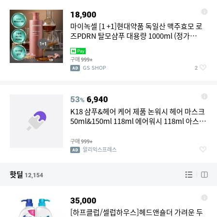
18,900
마이녹셀 [1 +1]현대약품 독일산 맥주효모 로
즈PDRN 탈모샴푸 대용량 1000ml (정가
100,000원)
구매
999+
GS SHOP
2
53
6,940
%
K18 샴푸&헤어 케어 제품 논워시 헤어 마스크
50ml&150ml 118ml 에어워시 118ml 아스트
로리프트 손상 복구 오일 컨트롤 노린스
구매
999+
알리익스프레스
핫딜
12,154
35,000
[하프클럽/셀럽하우스]헤드앤숄더 가려운 두