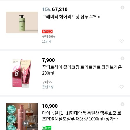
15
67,210
%
그래비티 헤어리프팅 샴푸 475ml
구매
999+
11번가
7,900
꾸띄르헤어 컬러코팅 트리트먼트 와인브라운
200ml
구매
25
홈앤쇼핑
18,900
마이녹셀 [1 +1]현대약품 독일산 맥주효모 로
즈PDRN 탈모샴푸 대용량 1000ml (정가
100,000원)