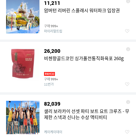
11,211
암버턴 리버린 스플래시 워터파크 입장권
구매
999+
마이리얼트립
26,200
비첸향골드코인 싱가폴전통직화육포 260g
구매
999+
11번가
82,039
샐리 보라카이 선셋 파티 보트 요트 크루즈 - 무
제한 스낵과 신나는 수상 액티비티
케이케이데이