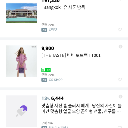
191,330
| Bangkok | 유 사톤 방콕
구매
999+
G마켓
9,900
[THE TASTE] 비비 토트백 TT001
구매
999+
GS SHOP
13
6,444
%
맞춤형 사진 홈 플러시 베개 - 당신의 사진이 들
어간 맞춤형 얼굴 모양 곰인형 선물, 친구를 위
한 필수 선물
구매
626
알리익스프레스