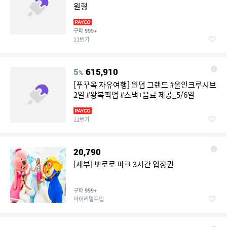
원형
구매
999+
11번가
5
615,910
%
[푸꾸옥 자유여행] 윈덤 그랜드 #올인크루시브
2일 #왕복픽업 #스낵+음료 제공_5/6일
11번가
20,790
[세부] 뽀로로 파크 3시간 입장권
구매
999+
마이리얼트립