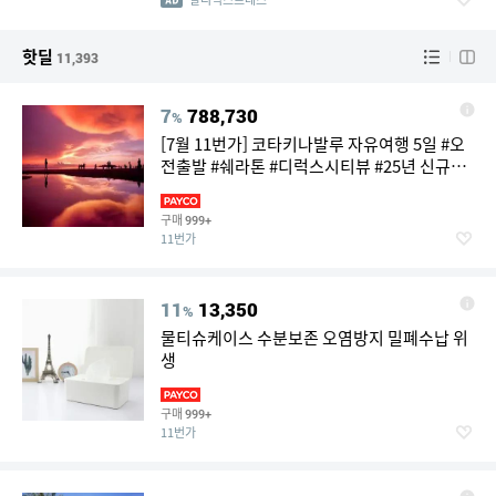
핫딜
11,393
7
788,730
%
[7월 11번가] 코타키나발루 자유여행 5일 #오
전출발 #쉐라톤 #디럭스시티뷰 #25년 신규오
픈 #아동반값 #16시 레이트체크아웃 #공항픽
업 #시티투어버스 #식사 쿠폰제공 #T라운지
구매
999+
11번가
11
13,350
%
물티슈케이스 수분보존 오염방지 밀폐수납 위
생
구매
999+
11번가