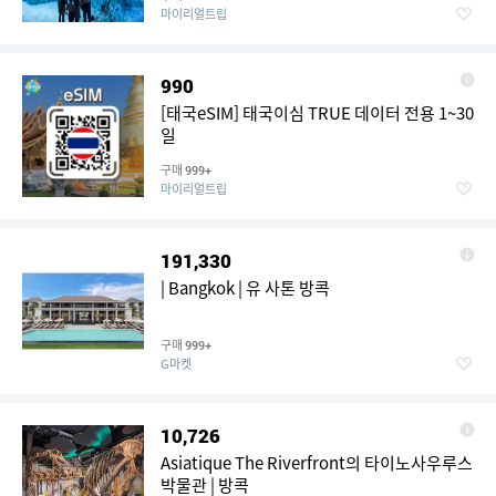
마이리얼트립
990
[태국eSIM] 태국이심 TRUE 데이터 전용 1~30
일
구매
999+
마이리얼트립
191,330
| Bangkok | 유 사톤 방콕
구매
999+
G마켓
10,726
Asiatique The Riverfront의 타이노사우루스
박물관 | 방콕