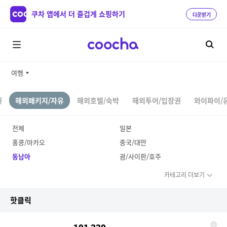
쿠차 앱에서 더 즐겁게 쇼핑하기
다운받기
여행
권
해외패키지/자유
해외호텔/숙박
해외투어/입장권
와이파이/
전체
일본
홍콩/마카오
중국/대만
동남아
괌/사이판/호주
카테고리 더보기
핫클릭