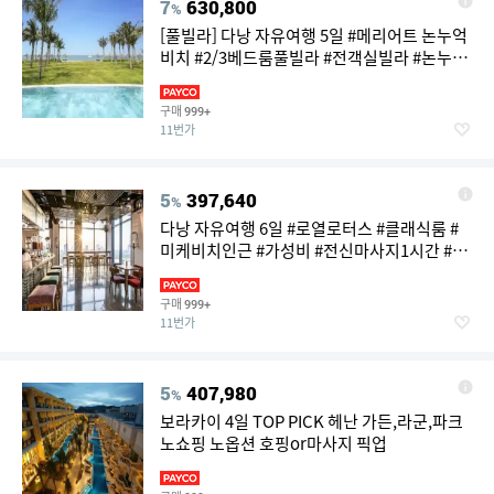
7
630,800
%
[풀빌라] 다낭 자유여행 5일 #메리어트 논누억
비치 #2/3베드룸풀빌라 #전객실빌라 #논누억
해변앞 #전신마사지1시간 #공항픽업
구매
999+
11번가
5
397,640
%
다낭 자유여행 6일 #로열로터스 #클래식룸 #
미케비치인근 #가성비 #전신마사지1시간 #공
항픽업
구매
999+
11번가
5
407,980
%
보라카이 4일 TOP PICK 헤난 가든,라군,파크
노쇼핑 노옵션 호핑or마사지 픽업