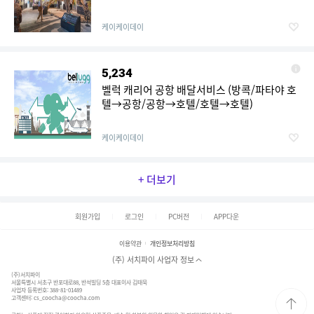
케이케이데이
5,234
벨럭 캐리어 공항 배달서비스 (방콕/파타야 호
텔→공항/공항→호텔/호텔→호텔)
케이케이데이
+ 더보기
회원가입
로그인
PC버전
APP다운
이용약관
개인정보처리방침
(주) 서치파이 사업자 정보
(주)서치파이
서울특별시 서초구 반포대로88, 반석빌딩 5층 대표이사 김태묵
사업자 등록번호: 388-81-01489
고객센터:
cs_coocha@coocha.com