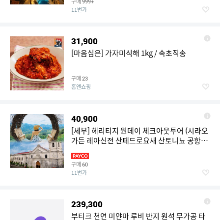
구매
999+
11번가
31,900
[마음심은] 가자미식해 1kg / 속초직송
구매
23
홈앤쇼핑
40,900
[세부] 헤리티지 원데이 체크아웃투어 (시라오
가든 레아신전 산페드로요새 산토니뇨 공항샌
딩)
구매
60
11번가
239,300
부티크 천연 미얀마 루비 반지 원석 무가공 타