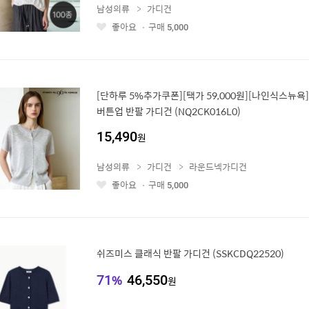
남성의류
가디건
좋아요
구매
5,000
좋
아
요
[단하루 5%추가쿠폰][택가 59,000원][나인식스뉴욕
버튼업 반팔 가디건 (NQ2CK016L0)
15,490
원
남성의류
가디건
라운드넥가디건
좋아요
구매
5,000
좋
아
요
쉬즈미스 클래식 반팔 가디건 (SSKCDQ22520)
71
%
46,550
원