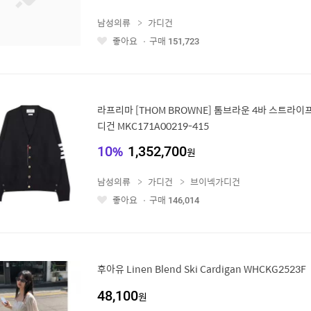
남성의류
가디건
좋아요
구매
151,723
좋
아
요
라프리마 [THOM BROWNE] 톰브라운 4바 스트라이
디건 MKC171A00219-415
10
%
1,352,700
원
남성의류
가디건
브이넥가디건
좋아요
구매
146,014
좋
아
요
후아유 Linen Blend Ski Cardigan WHCKG2523F
48,100
원