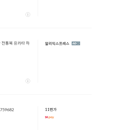
상
세
 전통복 유카타 하
광
알리익스프레스
고
상
세
759682
11번가