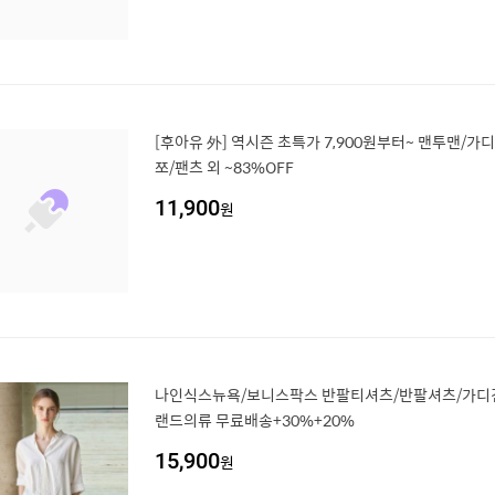
[후아유 外] 역시즌 초특가 7,900원부터~ 맨투맨/가
쪼/팬츠 외 ~83%OFF
11,900
원
나인식스뉴욕/보니스팍스 반팔티셔츠/반팔셔츠/가디건
랜드의류 무료배송+30%+20%
15,900
원