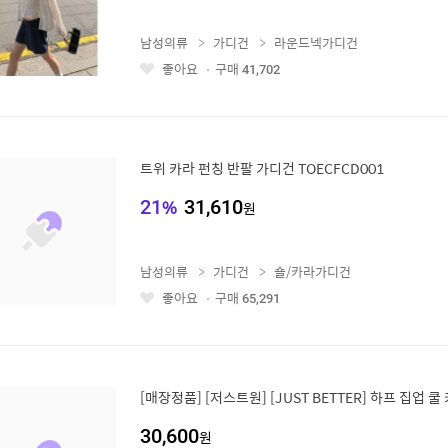
남성의류
가디건
라운드넥가디건
좋아요
구매
41,702
좋
아
요
트위 카라 펀칭 반팔 가디건 TOECFCD001
21
%
31,610
원
남성의류
가디건
숄/카라가디건
좋아요
구매
65,291
좋
아
요
[매장정품] [저스트원] [JUST BETTER] 하프 집업 쿨 
30,600
원