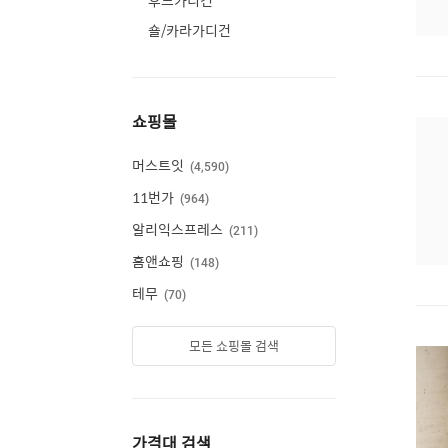
후드가디건
숄/카라가디건
쇼핑몰
머스트잇
4,590
11번가
964
알리익스프레스
211
홈앤쇼핑
148
테무
70
모든 쇼핑몰 검색
가격대 검색