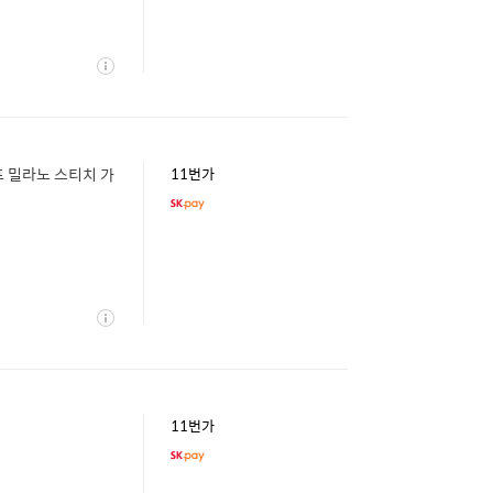
상
세
프 밀라노 스티치 가
11번가
상
세
11번가