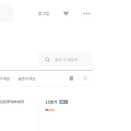
좋
더
로그인
아
보
요
기
리
그
가격순
높은가격순
스
리
트
드
형
형
X265PWK405
광
11번가
고