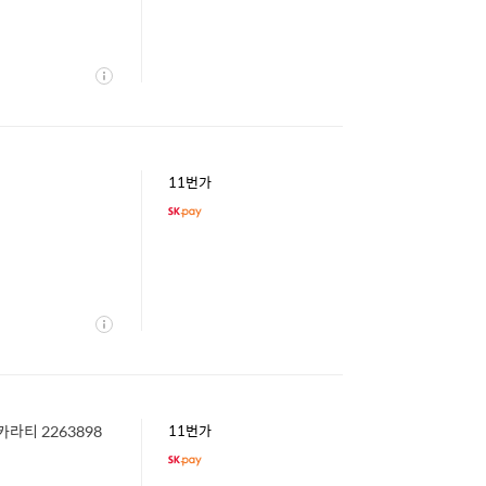
상
세
11번가
상
세
카라티 2263898
11번가