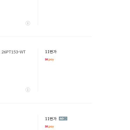
상
세
26PT153-WT
11번가
상
세
광
11번가
고