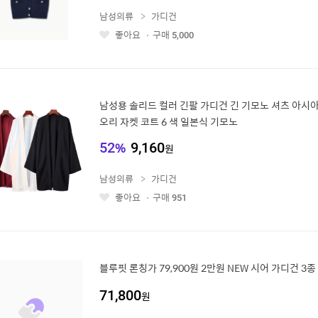
남성의류
가디건
좋아요
구매
5,000
좋
아
요
남성용 솔리드 컬러 긴팔 가디건 긴 기모노 셔츠 아시아
오리 자켓 코트 6 색 일본식 기모노
52
%
9,160
원
남성의류
가디건
좋아요
구매
951
좋
아
요
블루핏 론칭가 79,900원 2만원 NEW 시어 가디건 3종 
71,800
원