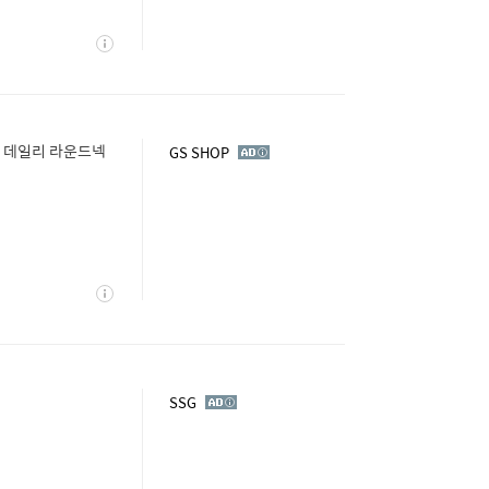
상
세
] 데일리 라운드넥
광
GS SHOP
고
상
세
광
SSG
고