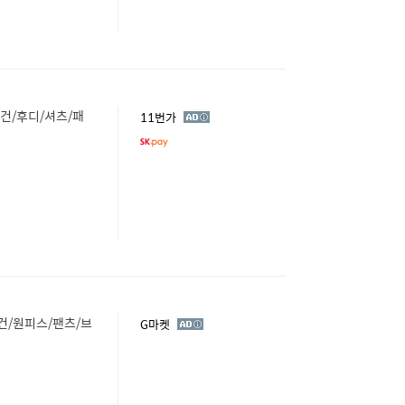
디건/후디/셔츠/패
광
11번가
고
/원피스/팬츠/브
광
G마켓
고