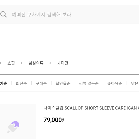
쇼핑
남성의류
가디건
기순
최신순
구매순
할인율순
리뷰 많은순
좋아요순
낮은
나이스클랍 SCALLOP SHORT SLEEVE CARDIGAN 
79,000
원