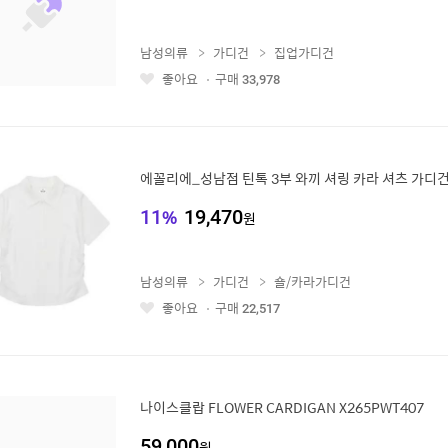
남성의류
가디건
집업가디건
좋아요
구매
33,978
좋
아
요
에꼴리에_성남점 틴톡 3부 와끼 셔링 카라 셔츠 가디건 
11
%
19,470
원
남성의류
가디건
숄/카라가디건
좋아요
구매
22,517
좋
아
요
나이스클랍 FLOWER CARDIGAN X265PWT407
59,000
원