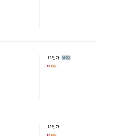
광
11번가
고
11번가