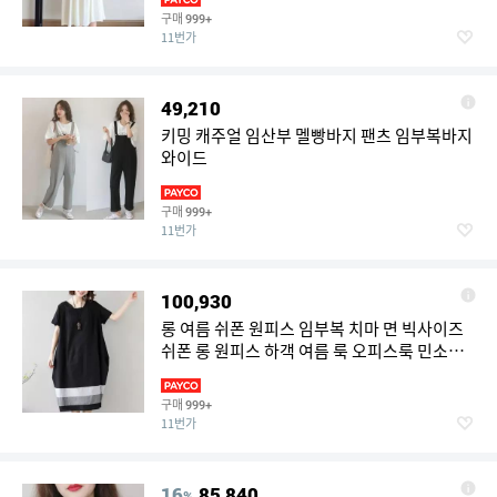
구매
999+
11번가
49,210
키밍 캐주얼 임산부 멜빵바지 팬츠 임부복바지
와이드
구매
999+
11번가
100,930
롱 여름 쉬폰 원피스 임부복 치마 면 빅사이즈
쉬폰 롱 원피스 하객 여름 룩 오피스룩 민소매
여성
구매
999+
11번가
16
85,840
%