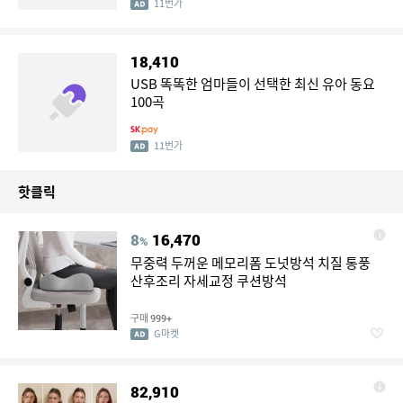
11번가
18,410
USB 똑똑한 엄마들이 선택한 최신 유아 동요
100곡
11번가
핫클릭
8
16,470
%
무중력 두꺼운 메모리폼 도넛방석 치질 통풍
산후조리 자세교정 쿠션방석
구매
999+
G마켓
82,910