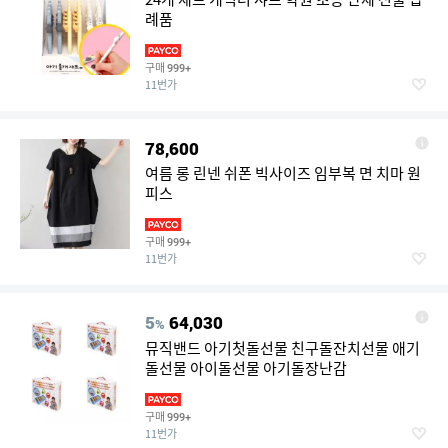
례품
구매
999+
11번가
78,600
여름 롱 린넨 쉬폰 빅사이즈 임부복 면 치마 원
피스
구매
999+
11번가
5
64,030
%
뮤직밴드 아기첫돌선물 친구돌잔치선물 애기
돌선물 아이돌선물 아기돌장난감
구매
999+
11번가