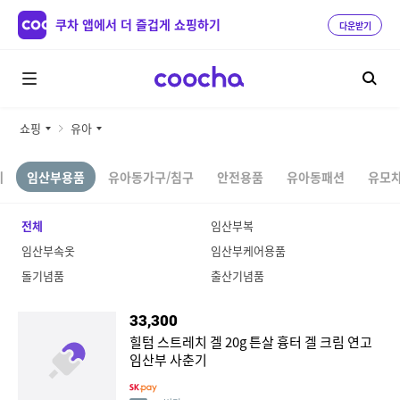
쿠차 앱에서 더 즐겁게 쇼핑하기
다운받기
쇼핑
유아
체
임산부용품
유아동가구/침구
안전용품
유아동패션
유모차
전체
임산부복
임산부속옷
임산부케어용품
돌기념품
출산기념품
33,300
힐텀 스트레치 겔 20g 튼살 흉터 겔 크림 연고
임산부 사춘기