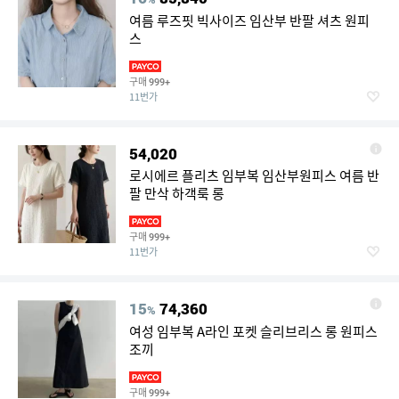
여름 루즈핏 빅사이즈 임산부 반팔 셔츠 원피
스
구매
999+
11번가
54,020
로시에르 플리츠 임부복 임산부원피스 여름 반
팔 만삭 하객룩 롱
구매
999+
11번가
15
74,360
%
여성 임부복 A라인 포켓 슬리브리스 롱 원피스
조끼
구매
999+