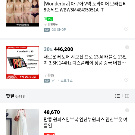
[Wonderbra] 아쿠아 V넥 노와이어 브라팬티
8종세트 WBW5M48495051A_T
구매
999+
GS SHOP
30
446,200
%
새로운 레노버 샤오신 프로 13 AI 태블릿 13인
치 3.5K 144Hz 디스플레이 정품 중국 버전
10200mAh 스냅드래곤 8s Gen 4 CPU WIFI 7
패드 PC
구매
85
알리익스프레스
핫딜
6,418
48,670
맘콩 원피스임부복 임산부원피스 임산부옷 여
름임