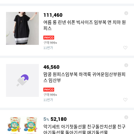
111,460
여름 롱 린넨 쉬폰 빅사이즈 임부복 면 치마 원
피스
구매
999+
11번가
46,560
맘콩 원피스임부복 하객룩 귀여운임산부원피
스 임산부
구매
999+
11번가
5
52,180
%
악기세트 아기첫돌선물 친구돌잔치선물 친구
아기돌선물 돌아기선물 애기돌선물