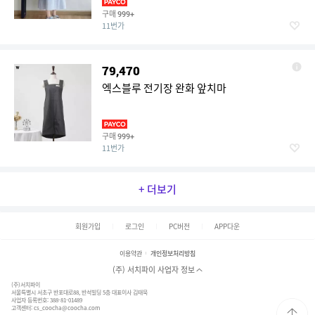
구매
999+
11번가
79,470
엑스블루 전기장 완화 앞치마
구매
999+
11번가
+ 더보기
회원가입
로그인
PC버전
APP다운
이용약관
개인정보처리방침
(주) 서치파이 사업자 정보
(주)서치파이
서울특별시 서초구 반포대로88, 반석빌딩 5층 대표이사 김태묵
사업자 등록번호: 388-81-01489
고객센터:
cs_coocha@coocha.com