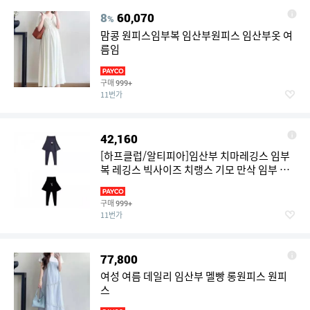
8
60,070
%
맘콩 원피스임부복 임산부원피스 임산부옷 여
름임
구매
999+
11번가
42,160
[하프클럽/알티피아]임산부 치마레깅스 임부
복 레깅스 빅사이즈 치랭스 기모 만삭 임부 빅
사이즈레
구매
999+
11번가
77,800
여성 여름 데일리 임산부 멜빵 롱원피스 원피
스