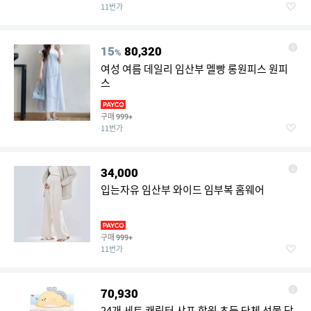
11번가
15
80,320
%
여성 여름 데일리 임산부 멜빵 롱원피스 원피
스
구매
999+
11번가
34,000
입는자유 임산부 와이드 임부복 홈웨어
구매
999+
11번가
70,930
24개 세트 캐릭터 샤프 학원 초등 단체 선물 답