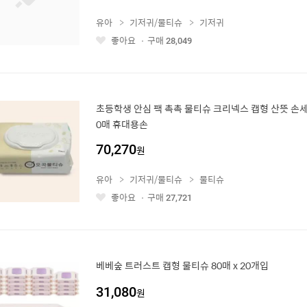
유아
기저귀/물티슈
기저귀
좋아요
구매
28,049
좋
아
요
초등학생 안심 팩 촉촉 물티슈 크리넥스 캡형 산뜻 손세
0매 휴대용손
70,270
원
유아
기저귀/물티슈
물티슈
좋아요
구매
27,721
좋
아
요
베베숲 트러스트 캡형 물티슈 80매 x 20개입
31,080
원