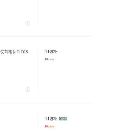
상
세
하게 [aFJEC5
11번가
상
세
광
11번가
고