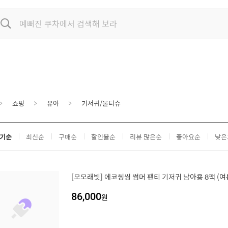
쇼핑
유아
기저귀/물티슈
기순
최신순
구매순
할인율순
리뷰 많은순
좋아요순
낮은
[모모래빗] 에코씽씽 썸머 팬티 기저귀 남아용 8팩 (
86,000
원