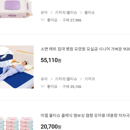
유아
기저귀/물티슈
물티슈
좋아요
구매
27,986
좋
아
요
소변 매트 침대 병원 요양원 요실금 시니어 가벼운 90X
55,110
원
유아
기저귀/물티슈
기저귀
좋아요
구매
35,106
좋
아
요
미엘 물티슈 클래식 엠보싱 캡형 유아용 대용량 저자극 
20,700
원