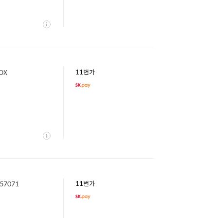
상
세
OX
11번가
상
세
7071
11번가