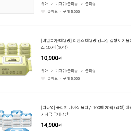
유아
기저귀/물티슈
물티슈
좋아요
구매
5,000
좋
아
요
[비밀특가/대용량] 리벤스 대용량 엠보싱 캡형 아기
스 100매(10팩)
10,900
원
유아
기저귀/물티슈
물티슈
좋아요
구매
5,000
좋
아
요
[리뉴얼] 클리어 베이직 물티슈 100매 20팩 (캡형) 
저자극 국내생산
14,900
원