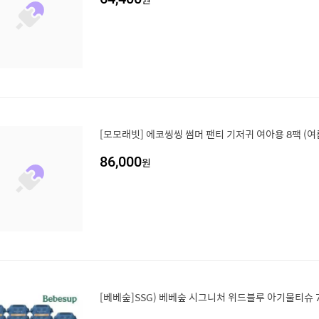
[모모래빗] 에코씽씽 썸머 팬티 기저귀 여아용 8팩 (
86,000
원
[베베숲]SSG) 베베숲 시그니처 위드블루 아기물티슈 7