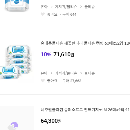
유아
기저귀/물티슈
물티슈
좋아요
구매
644
좋
아
요
휴대용물티슈 깨끗한나라 물티슈 캡형 60매x32입 1B
10
%
71,610
원
유아
기저귀/물티슈
물티슈
좋아요
구매
27,663
좋
아
요
네추럴블라썸 슈퍼소프트 밴드기저귀 M 26매x4팩 415
64,300
원