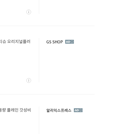
상
세
물티슈 오리지널플러
광
GS SHOP
고
상
세
대용량 플레인 갓성비
광
알리익스프레스
고