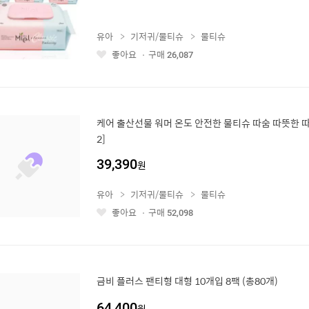
유아
기저귀/물티슈
물티슈
좋아요
구매
26,087
좋
아
요
케어 출산선물 워머 온도 안전한 물티슈 따숨 따뜻한 따뜻
2]
39,390
원
유아
기저귀/물티슈
물티슈
좋아요
구매
52,098
좋
아
요
금비 플러스 팬티형 대형 10개입 8팩 (총80개)
64,400
원