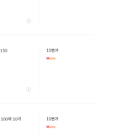
상
세
150
11번가
상
세
100매 10개
11번가