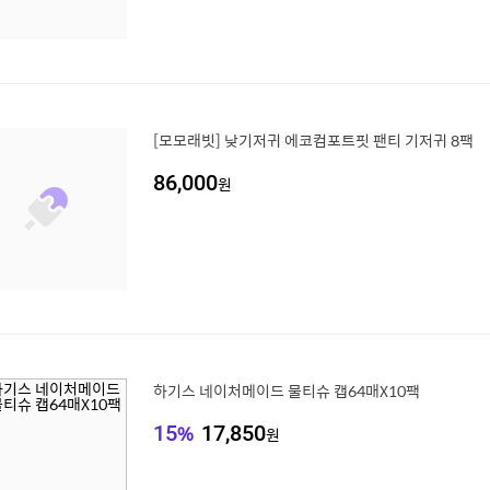
[모모래빗] 낮기저귀 에코컴포트핏 팬티 기저귀 8팩
86,000
원
하기스 네이처메이드 물티슈 캡64매X10팩
15
%
17,850
원