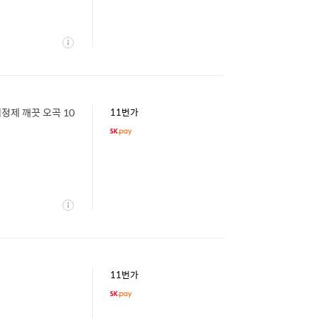
상
세
정제 깨끗 오곡 10
11번가
상
세
11번가