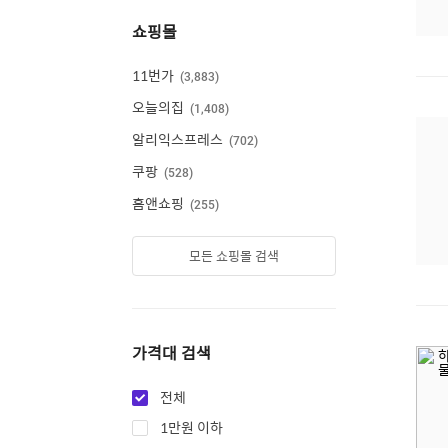
쇼핑몰
11번가
3,883
오늘의집
1,408
알리익스프레스
702
쿠팡
528
홈앤쇼핑
255
모든 쇼핑몰 검색
가격대 검색
전체
1만원 이하