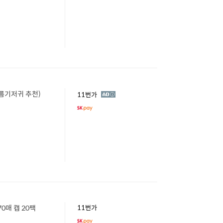
여름기저귀 추천)
광
11번가
고
0매 캡 20팩
11번가