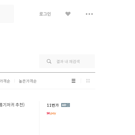
좋
더
로그인
아
보
요
기
리
그
가격순
높은가격순
스
리
트
드
형
형
여름기저귀 추천)
광
11번가
고