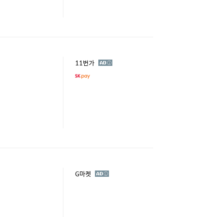
광
11번가
고
광
G마켓
고