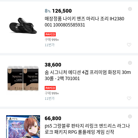
8
126,500
%
매장정품 나이키 맨즈 마리나 조리 IH2380
001 1000805585931
구매
999+
11번가
38,600
숨 시그니처 에디션 4겹 프리미엄 화장지 30m
30롤 - 2팩 701001
구매
999+
11번가
66,800
ps5 그랑블루 판타지 리링크 엔드리스 라그나
로크 패키지 RPG 롤플레잉 게임 신작