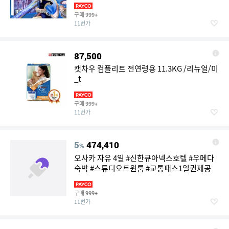
구매
999+
11번가
87,500
캣차우 컴플리트 전연령용 11.3KG /리뉴얼/미
_t
구매
999+
11번가
5
474,410
%
오사카 자유 4일 #신한큐아넥스호텔 #우메다
숙박 #스튜디오트윈룸 #교통패스1일권제공
구매
999+
11번가