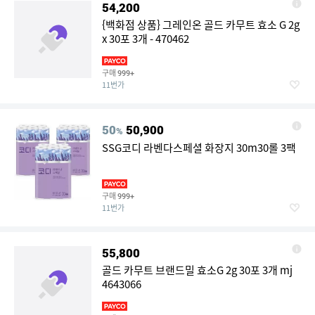
54,200
{백화점 상품} 그레인온 골드 카무트 효소 G 2g
x 30포 3개 - 470462
구매
999+
11번가
50
50,900
%
SSG코디 라벤다스페셜 화장지 30m30롤 3팩
구매
999+
11번가
55,800
골드 카무트 브랜드밀 효소G 2g 30포 3개 mj
4643066