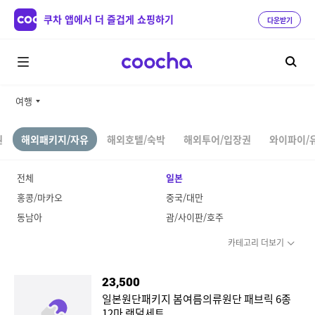
쿠차 앱에서 더 즐겁게 쇼핑하기
다운받기
여행
권
해외패키지/자유
해외호텔/숙박
해외투어/입장권
와이파이/
전체
일본
홍콩/마카오
중국/대만
동남아
괌/사이판/호주
카테고리 더보기
23,500
일본원단패키지 봄여름의류원단 패브릭 6종
12마 랜덤세트