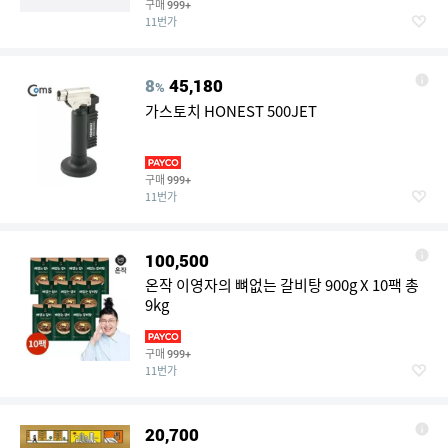
구매
999+
11번가
8
45,180
%
가스토치 HONEST 500JET
구매
999+
11번가
100,500
온작 이영자의 뼈없는 갈비탕 900g X 10팩 총
9kg
구매
999+
11번가
20,700