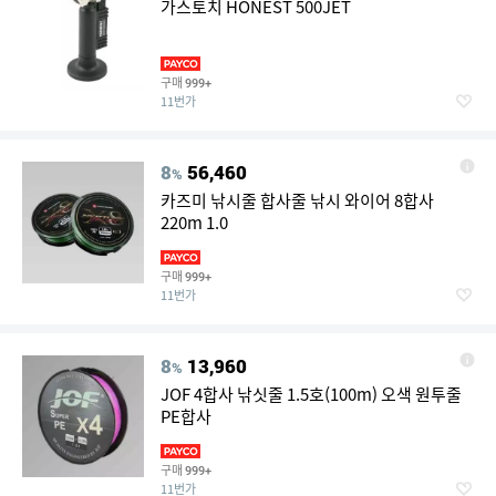
가스토치 HONEST 500JET
구매
999+
11번가
8
56,460
%
카즈미 낚시줄 합사줄 낚시 와이어 8합사
220m 1.0
구매
999+
11번가
8
13,960
%
JOF 4합사 낚싯줄 1.5호(100m) 오색 원투줄
PE합사
구매
999+
11번가