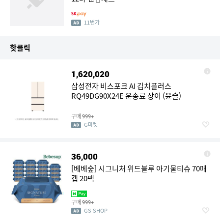
11번가
핫클릭
1,620,020
삼성전자 비스포크 AI 김치플러스
RQ49DG90X24E 운송료 상이 (윤슬)
구매
999+
G마켓
36,000
[베베숲] 시그니처 위드블루 아기물티슈 70매
캡 20팩
구매
999+
GS SHOP