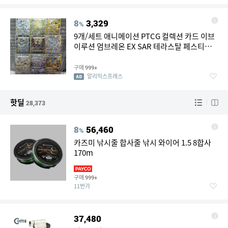
8
3,329
%
9개/세트 애니메이션 PTCG 컬렉션 카드 이브
이루션 엄브레온 EX SAR 테라스탈 페스티벌
리프랙션 컬러풀 플래시 텍스처드 어린이 선물
구매
999+
알리익스프레스
핫딜
28,373
8
56,460
%
카즈미 낚시줄 합사줄 낚시 와이어 1.5 8합사
170m
구매
999+
11번가
37,480