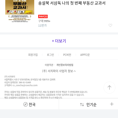
송설북 서삼독 나의 첫 번째 부동산 교과서
구매
999+
11번가
+ 더보기
회원가입
로그인
PC버전
APP다운
이용약관
개인정보처리방침
(주) 서치파이 사업자 정보
(주)서치파이
서울특별시 서초구 반포대로88, 반석빌딩 5층 대표이사 김태묵
사업자 등록번호: 388-81-01489
고객센터:
cs_coocha@coocha.com
쿠차는 상품에 직접 관여하지 않으며 상품주문, 배송 및 환불의 의무와 책임은 각 판매업체에 있습니다.
쿠차와 해당 상품을 판매하는 쇼핑몰에서 제공하는 상품정보와 가격은 일치하지 않을 수 있습니다.
해당 쇼핑몰에서 상품정보 및 가격을 반드시 확인하여 주시기 바랍니다.
© 2020. SearchFy Inc. All Rights Reserved.
전국
인기순