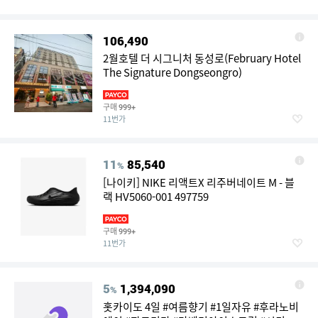
106,490
2월호텔 더 시그니처 동성로(February Hotel
The Signature Dongseongro)
구매
999+
11번가
11
85,540
%
[나이키] NIKE 리액트X 리주버네이트 M - 블
랙 HV5060-001 497759
구매
999+
11번가
5
1,394,090
%
홋카이도 4일 #여름향기 #1일자유 #후라노비