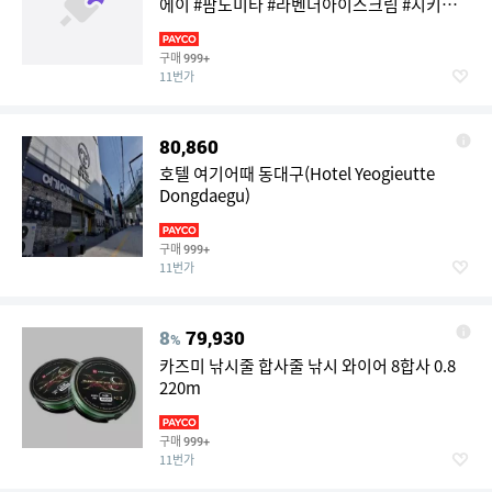
에이 #팜도미타 #라벤더아이스크림 #시키사
이노오카 #트랙터탑승 #삿포로2연박 #3대게
+주류+음료 무제한
구매
999+
11번가
80,860
호텔 여기어때 동대구(Hotel Yeogieutte
Dongdaegu)
구매
999+
11번가
8
79,930
%
카즈미 낚시줄 합사줄 낚시 와이어 8합사 0.8
220m
구매
999+
11번가