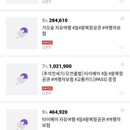
11번가
5
284,610
%
가오슝 자유여행 4일#왕복항공권 #여행자보
험
11번가
7
1,021,900
%
[추석전세기/오전출발] 타이베이 4일 #왕복항
공권 #여행자보험 #교통카드[iPASS] 증정
11번가
5
464,920
%
타이베이 자유여행 4일#왕복항공권 #여행자
보험