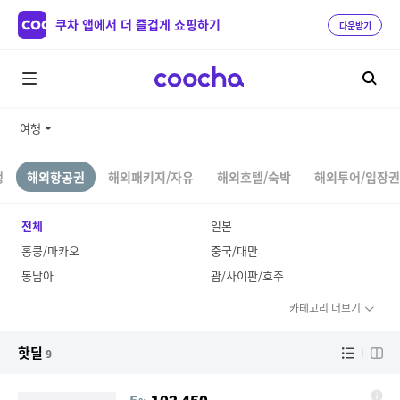
쿠차 앱에서 더 즐겁게 쇼핑하기
다운받기
여행
행
해외항공권
해외패키지/자유
해외호텔/숙박
해외투어/입장권
전체
일본
홍콩/마카오
중국/대만
동남아
괌/사이판/호주
카테고리 더보기
핫딜
9