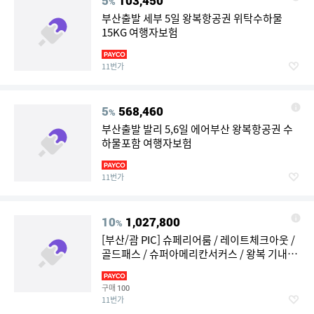
5
103,450
%
부산출발 세부 5일 왕복항공권 위탁수하물
15KG 여행자보험
11번가
5
568,460
%
부산출발 발리 5,6일 에어부산 왕복항공권 수
하물포함 여행자보험
11번가
10
1,027,800
%
[부산/괌 PIC] 슈페리어룸 / 레이트체크아웃 /
골드패스 / 슈퍼아메리칸서커스 / 왕복 기내식
제공
구매
100
11번가