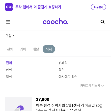
쿠차 앱에서 더 즐겁게 쇼핑하기
다운받기
맛집
전체
카페
배달
식사
전체
뷔페식
한식
양식
일식
아시아/기타식
카테고리 더보기
37,900
이롬 황성주 박사의 1일1생식 라이프밀 30g
14포 뉴밀 식사대용 두유 선식