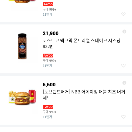
구매
999+
11번가
21,900
코스트코 맥코믹 몬트리얼 스테이크 시즈닝
822g
구매
999+
11번가
6,600
[노브랜드버거] NBB 어메이징 더블 치즈 버거
세트
구매
999+
11번가