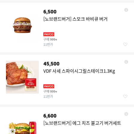
6,500
[노브랜드버거] 스모크 바비큐 버거
구매
999+
11번가
45,500
VDF 사세 스파이시그릴스테이크1.3Kg
구매
999+
11번가
6,600
[노브랜드버거] 에그 치즈 불고기 버거세트