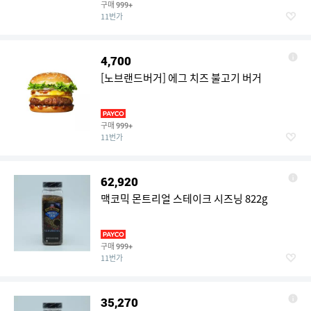
구매
999+
11번가
4,700
[노브랜드버거] 에그 치즈 불고기 버거
구매
999+
11번가
62,920
맥코믹 몬트리얼 스테이크 시즈닝 822g
구매
999+
11번가
35,270