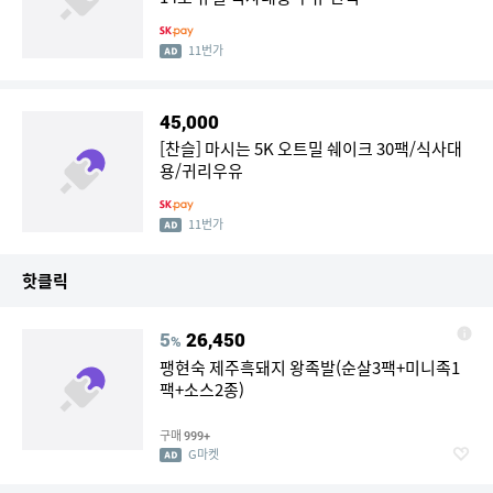
11번가
45,000
[찬슬] 마시는 5K 오트밀 쉐이크 30팩/식사대
용/귀리우유
11번가
핫클릭
5
26,450
%
팽현숙 제주흑돼지 왕족발(순살3팩+미니족1
팩+소스2종)
구매
999+
G마켓