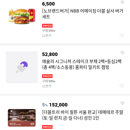
6,500
[노브랜드버거] NBB 어메이징 더블 살사 버거
세트
구매
999+
11번가
52,800
애슐리 시그니처 스테이크 부채 2팩+등심2팩
(총 4팩/소스동봉) 홈파티 밀키트 캠핑
구매
999+
11번가
5
152,000
%
[더블트리 바이 힐튼 서울 판교] 데메테르 주말
(토-일 런치 금-일 디너) 성인 1인