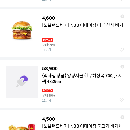
4,600
[노브랜드버거] NBB 어메이징 더블 살사 버거
구매
999+
11번가
58,900
{백화점 상품} 양평서울 한우해장국 700g x 8
팩 483966
구매
999+
11번가
4,500
[노브랜드버거] NBB 어메이징 불고기 버거세