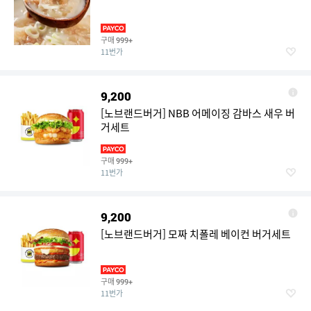
구매
999+
11번가
9,200
[노브랜드버거] NBB 어메이징 감바스 새우 버
거세트
구매
999+
11번가
9,200
[노브랜드버거] 모짜 치폴레 베이컨 버거세트
구매
999+
11번가