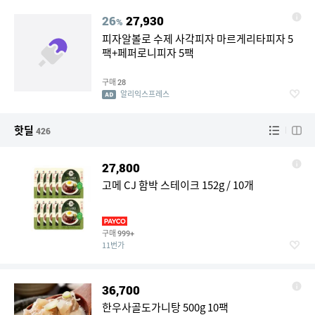
26
27,930
%
피자알볼로 수제 사각피자 마르게리타피자 5
팩+페퍼로니피자 5팩
구매
28
알리익스프레스
핫딜
426
27,800
고메 CJ 함박 스테이크 152g / 10개
구매
999+
11번가
36,700
한우사골도가니탕 500g 10팩