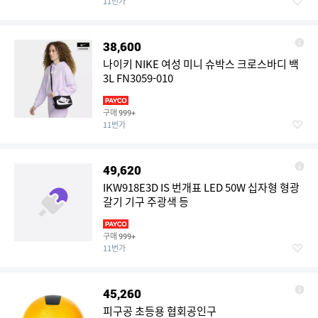
11번가
38,600
나이키 NIKE 여성 미니 슈박스 크로스바디 백
3L FN3059-010
구매
999+
11번가
49,620
IKW918E3D IS 번개표 LED 50W 십자형 형광
갈기 기구 주광색 등
구매
999+
11번가
45,260
피구공 초등용 협회공인구