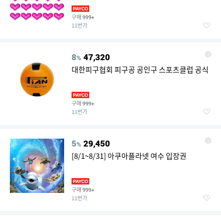
용 로즈 레드
구매
999+
11번가
8
47,320
%
대한피구협회 피구공 공인구 스포츠클럽 공식
구매
999+
11번가
5
29,450
%
[8/1~8/31] 아쿠아플라넷 여수 입장권
구매
999+
11번가