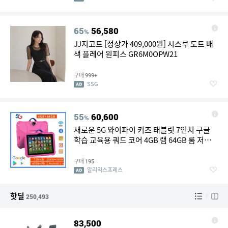
65
56,580
%
JJ지고트 [정상가 409,000원] 시스루 도트 배
색 플레어 원피스 GR6M0OPW21
구매
999+
SSG
55
60,600
%
새로운 5G 와이파이 키즈 태블릿 7인치 구글
학습 교육용 쿼드 코어 4GB 램 64GB 롬 저렴
하고 간단한 어린이들이 좋아하는 태블릿 PC
구매
195
알리익스프레스
핫딜
250,493
83,500