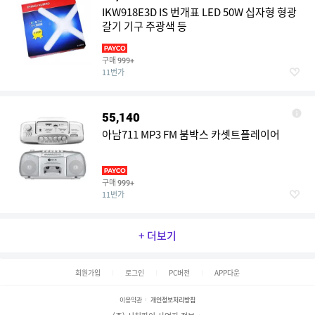
IKW918E3D IS 번개표 LED 50W 십자형 형광
갈기 기구 주광색 등
구매
999+
11번가
55,140
아남711 MP3 FM 붐박스 카셋트플레이어
구매
999+
11번가
+ 더보기
회원가입
로그인
PC버전
APP다운
이용약관
개인정보처리방침