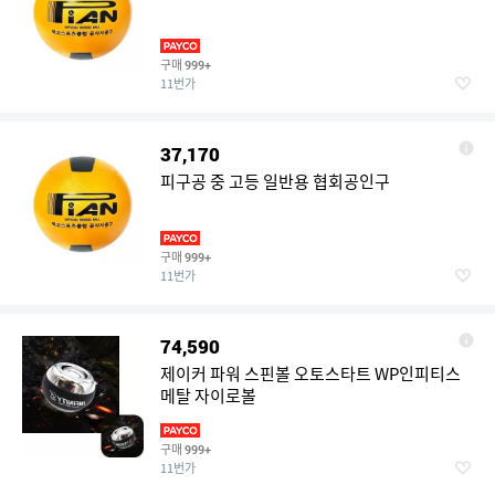
구매
999+
11번가
37,170
피구공 중 고등 일반용 협회공인구
구매
999+
11번가
74,590
제이커 파워 스핀볼 오토스타트 WP인피티스
메탈 자이로볼
구매
999+
11번가