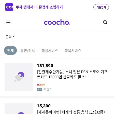
쿠차 앱에서 더 즐겁게 쇼핑하기
다운받기
문화
전체
공연/전시
생활서비스
교육서비스
181,890
[전결제수단가능] 소니 일본 PSN 스토어 기프
트카드 15000엔 선불카드 플스
PS5/PS4/PS3/PS VITA
11번가
15,300
[세계문화여행] 세계의 전통 음식 1,2 (32종)