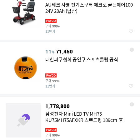
AU테크 사륜 전기스쿠터 에코로 골든체어100
24V 20Ah (납산)
구매
999+
11번가
11
71,450
%
대한피구협회 공인구 스포츠클럽 공식
구매
999+
11번가
1,778,800
삼성전자 Mini LED TV MH75
KU75MH75AFXKR 스탠드형 189cm-후
구매
999+