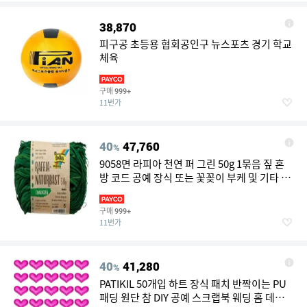
38,870
피구공 초등용 협회공인구 뉴스포츠 경기 학교
체육
구매
999+
11번가
40
47,760
%
9058면 라피아 천연 퍼 그린 50g 1묶음 짚 혼
방 코드 공예 장식 또는 꽃꽂이 부케 및 기타 플
로리스트리
구매
999+
11번가
40
41,280
%
PATIKIL 50개입 하트 장식 패치 반짝이는 PU
패딩 원단 참 DIY 공예 스크랩북 웨딩 홈 데코