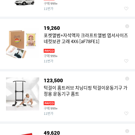
구매
999+
11번가
19,260
포켓앨범+자석액자 크라프트앨범 엽서사이즈
네컷보관 고래 4X6 [aF78FE1]
구매
999+
11번가
123,500
턱걸이 홈트러브 치닝디핑 턱걸이운동기구 가
정용 운동기구 홈트
구매
999+
11번가
49,620