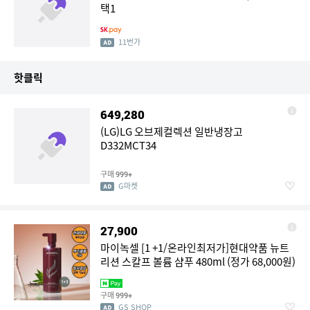
택1
11번가
핫클릭
649,280
(LG)LG 오브제컬렉션 일반냉장고
D332MCT34
구매
999+
G마켓
27,900
마이녹셀 [1 +1/온라인최저가]현대약품 뉴트
리션 스칼프 볼륨 샴푸 480ml (정가 68,000원)
구매
999+
GS SHOP