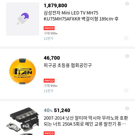
1,879,800
삼성전자 Mini LED TV MH75
KU75MH75AFXKR 벽걸이형 189cm-후
구매
999+
11번가
46,700
피구공 초등용 협회공인구
구매
999+
11번가
40
51,240
%
2007-2014 닛산 알티마 막시마 무라노와 호환
되는 너트 250A 5회로 메인 교류 발전기 퓨즈
가 장착된